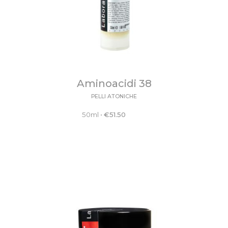
Aminoacidi 38
PELLI ATONICHE
50ml
•
€
51.50