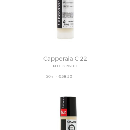
Capperaia C 22
PELLI SENSIBILI
50ml
•
€
58.50