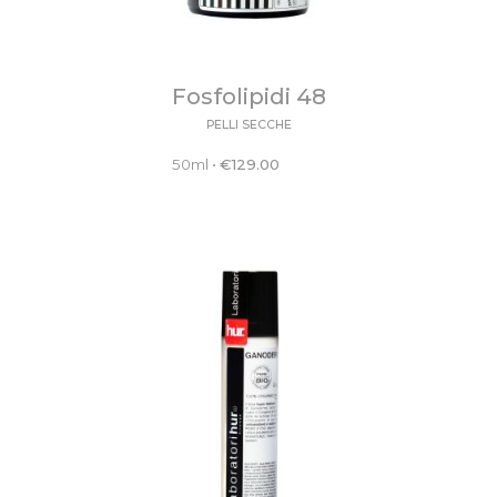
Fosfolipidi 48
PELLI SECCHE
50ml
•
€
129.00