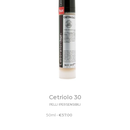
Cetriolo 30
PELLI IPERSENSIBILI
50ml
•
€
57.00