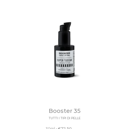
Booster 35
TUTTI I TIPI DI PELLE
30ml
•
€
72.50