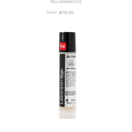
PELLI DISIDRATATE
50ml
•
€
76.00