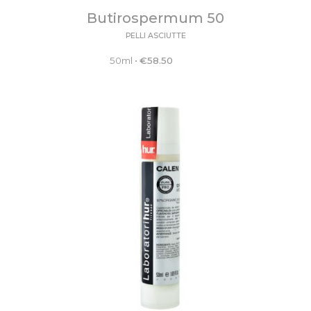
Butirospermum 50
PELLI ASCIUTTE
50ml
•
€
58.50