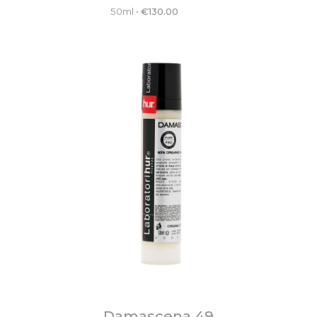
50ml
•
€
130.00
Damascena 49