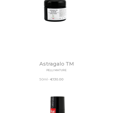
Astragalo TM
PELLI MATURE
50ml
•
€
130.00