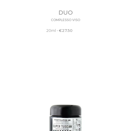
DUO
COMPLESSO VISO
20ml
•
€
27.50