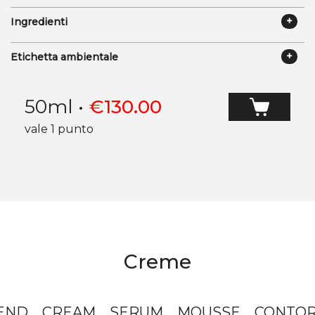
Ingredienti
Etichetta ambientale
50ml
•
€
130.00
vale 1 punto
Creme
END
CREAM
SERUM
MOUSSE
CONTO