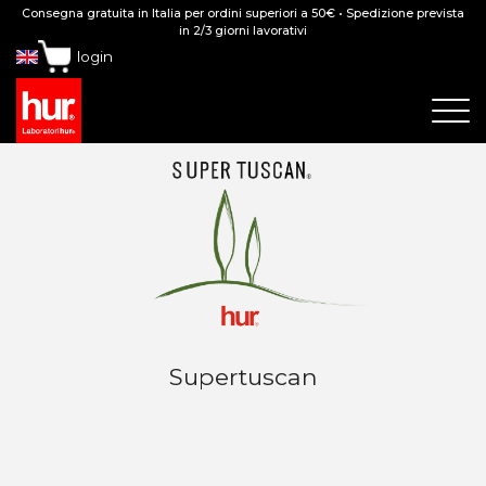
Consegna gratuita in Italia per ordini superiori a 50€ • Spedizione prevista
in 2/3 giorni lavorativi
login
Supertuscan