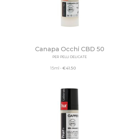
Canapa Occhi CBD 50
PER PELLI DELICATE
15ml
•
€
41.50