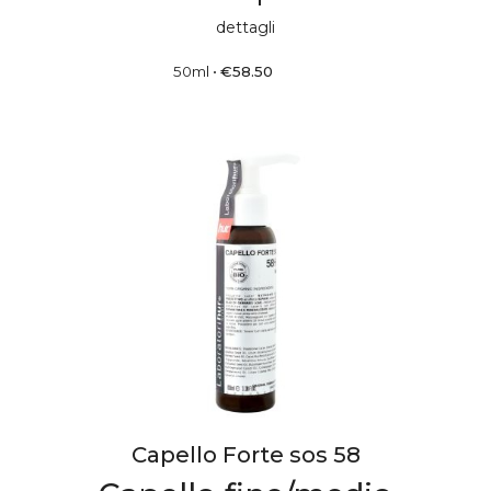
dettagli
50ml
•
€
58.50
Capello Forte sos 58