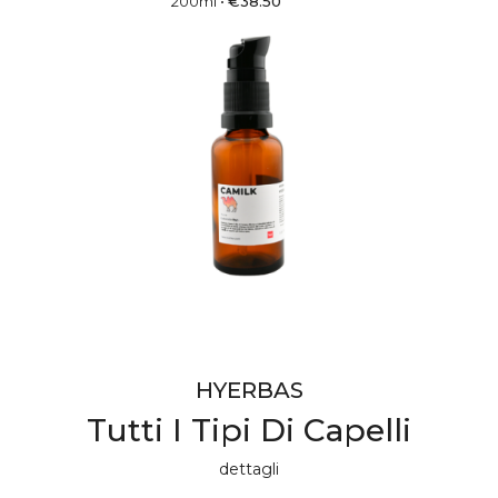
200ml
•
€
38.50
HYERBAS
Tutti I Tipi Di Capelli
dettagli