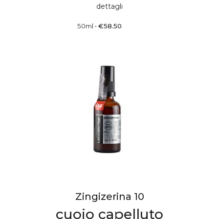
dettagli
50ml
•
€
58.50
Zingizerina 10
cuoio capelluto