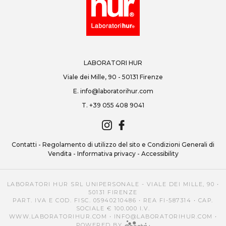
LABORATORI HUR
Viale dei Mille, 90 - 50131 Firenze
E.
info@laboratorihur.com
T.
+39 055 408 9041
Contatti
-
Regolamento di utilizzo del sito e Condizioni Generali di
Vendita
-
Informativa privacy
-
Accessibility
LABORATORI HUR SRL UNIPERSONALE - VIALE DEI MILLE, 90 •
50131 FIRENZE
PART. IVA E COD. FISC. 05940210486 • REA FI-587314 • CAP.
SOCIALE € 100.000 I.V.
WWW.LABORATORIHUR.COM
•
INFO@LABORATORIHUR.COM
•
POWERED BY