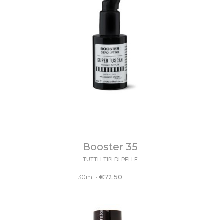
Booster 35
TUTTI I TIPI DI PELLE
30ml
•
€
72.50