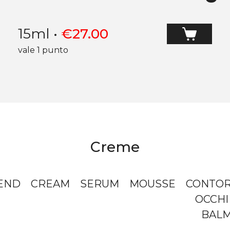
15ml
•
€
27.00
vale 1 punto
Creme
END
CREAM
SERUM
MOUSSE
CONTO
OCCHI
BAL