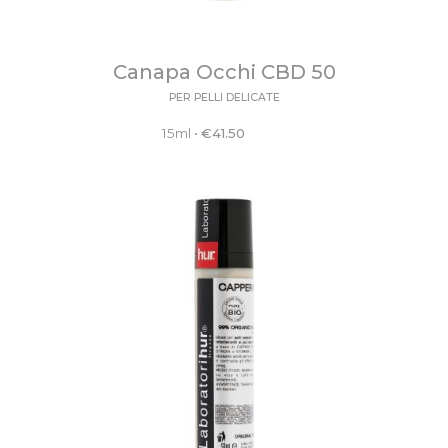
Canapa Occhi CBD 50
PER PELLI DELICATE
15ml
•
€
41.50