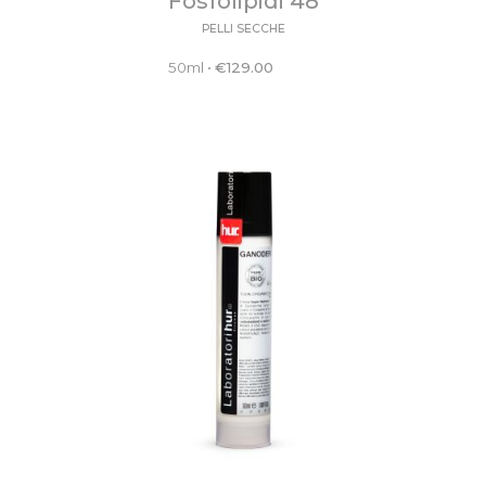
Fosfolipidi 48
PELLI SECCHE
50ml
•
€
129.00