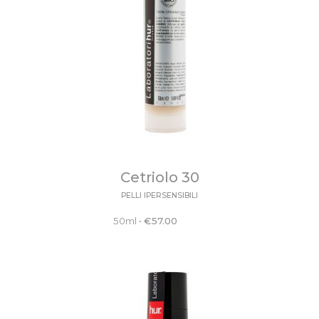
Cetriolo 30
PELLI IPERSENSIBILI
50ml
•
€
57.00