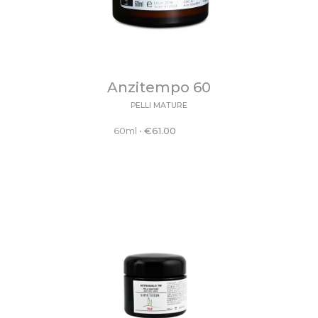
Anzitempo 60
PELLI MATURE
60ml
•
€
61.00