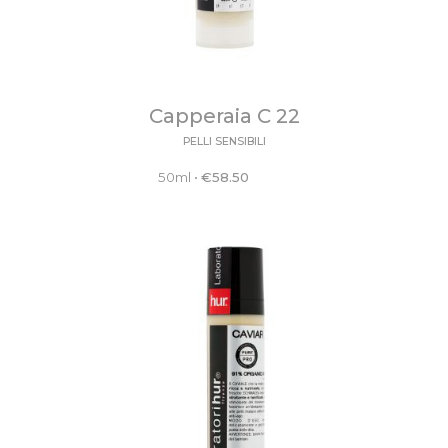
Capperaia C 22
PELLI SENSIBILI
50ml
•
€
58.50