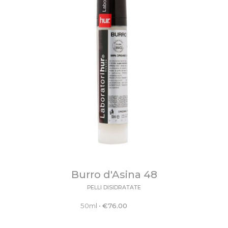
Burro d'Asina 48
PELLI DISIDRATATE
50ml
•
€
76.00