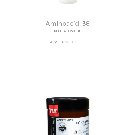
Aminoacidi 38
PELLI ATONICHE
50ml
•
€
51.50