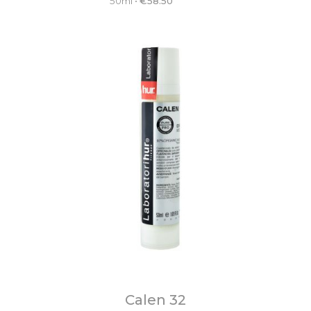
50ml
•
€
58.50
Calen 32