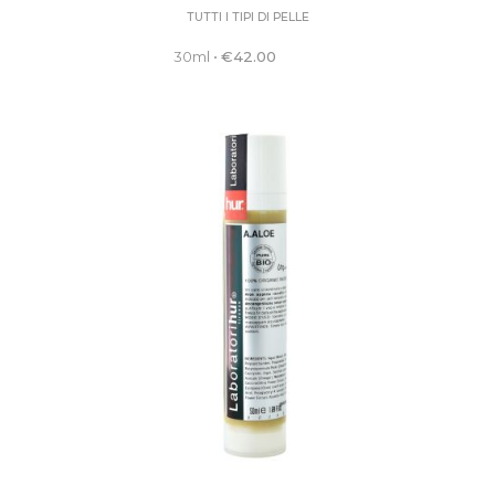
TUTTI I TIPI DI PELLE
30ml
•
€
42.00