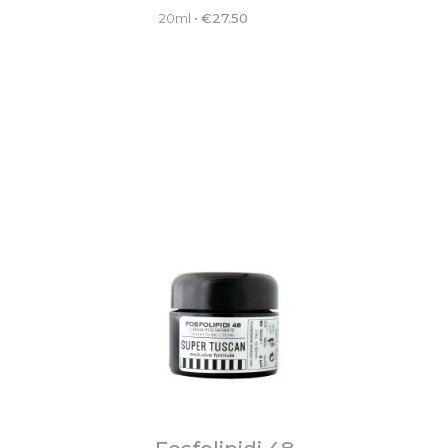
20ml
•
€
27.50