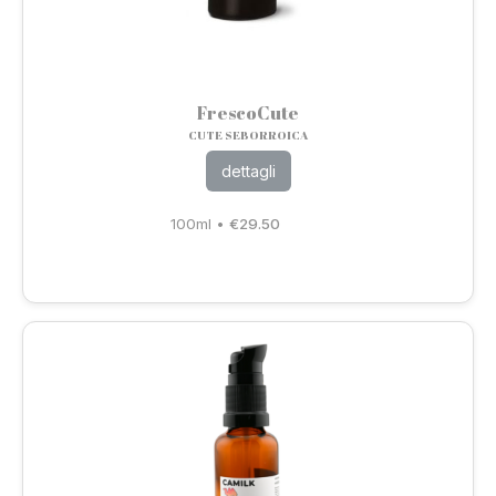
FrescoCute
CUTE SEBORROICA
dettagli
100ml
•
€
29.50