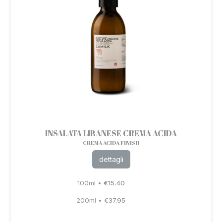
INSALATA LIBANESE CREMA ACIDA
CREMA ACIDA FINISH
dettagli
100ml
•
€
15.40
200ml
•
€
37.95