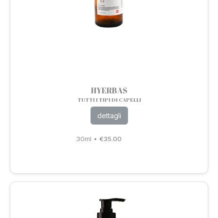
HYERBAS
TUTTI I TIPI DI CAPELLI
dettagli
30ml
•
€
35.00