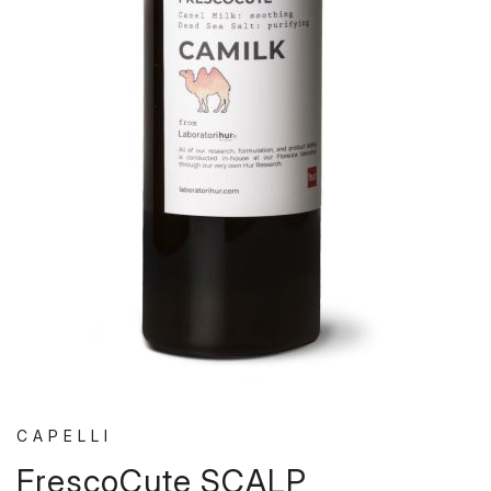
CAPELLI
FrescoCute
SCALP