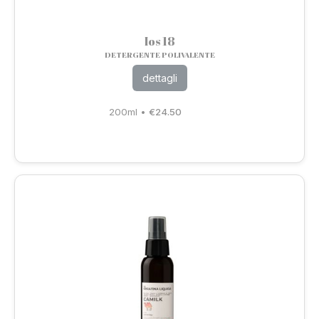
Ios 18
DETERGENTE POLIVALENTE
dettagli
200ml
•
€
24.50