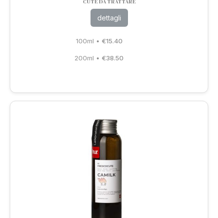
CUTE DA TRATTARE
dettagli
100ml
•
€
15.40
200ml
•
€
38.50