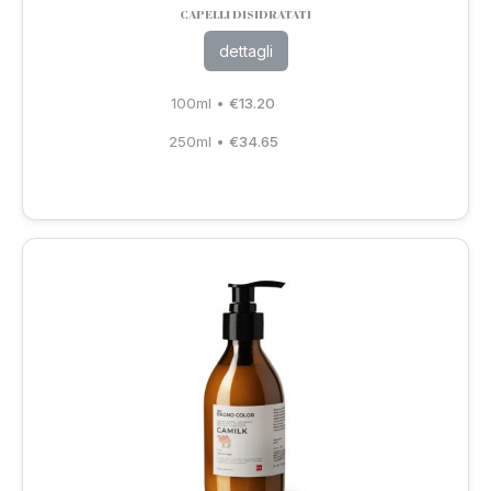
CAPELLI DISIDRATATI
dettagli
100ml
•
€
13.20
250ml
•
€
34.65