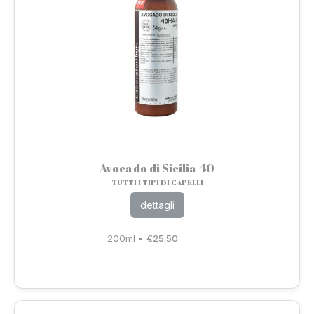
Avocado di Sicilia 40
TUTTI I TIPI DI CAPELLI
dettagli
200ml
•
€
25.50