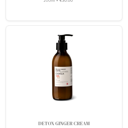
200ml
•
€
30.00
DETOX GINGER CREAM