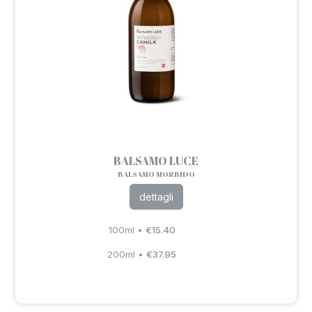
BALSAMO LUCE
BALSAMO MORBIDO
dettagli
100ml
•
€
15.40
200ml
•
€
37.95