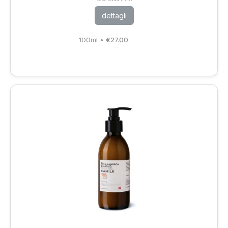
dettagli
100ml
•
€
27.00