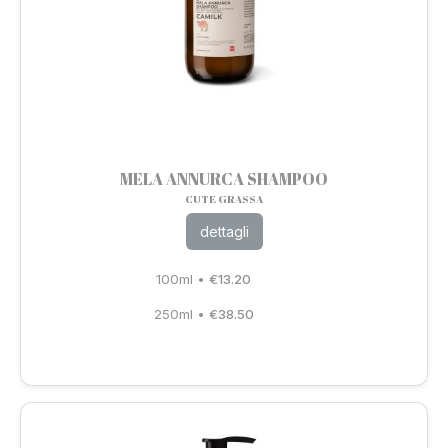
MELA ANNURCA SHAMPOO
CUTE GRASSA
dettagli
100ml
•
€
13.20
250ml
•
€
38.50