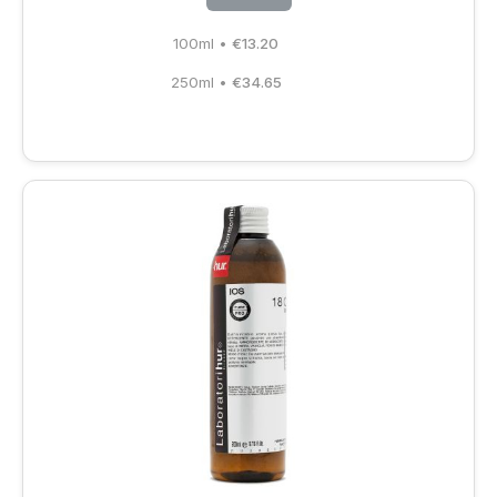
100ml
•
€
13.20
250ml
•
€
34.65