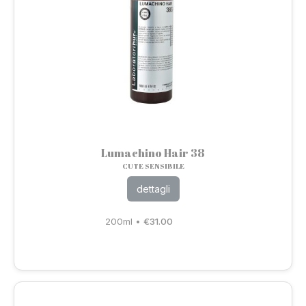
Lumachino Hair 38
CUTE SENSIBILE
dettagli
200ml
•
€
31.00