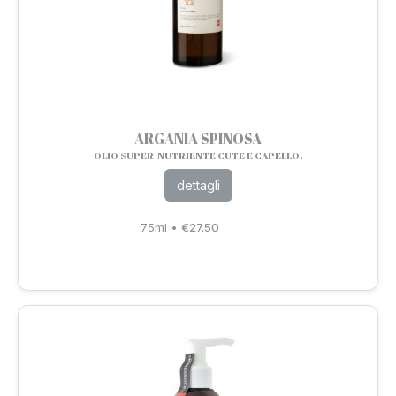
ARGANIA SPINOSA
OLIO SUPER-NUTRIENTE CUTE E CAPELLO.
dettagli
75ml
•
€
27.50