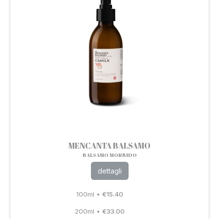
MENCANTA BALSAMO
BALSAMO MORBIDO
dettagli
100ml
•
€
15.40
200ml
•
€
33.00