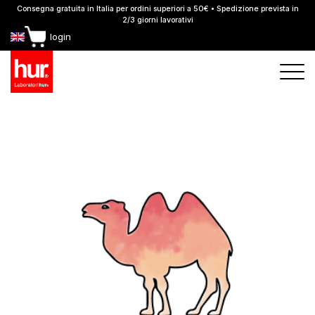
Consegna gratuita in Italia per ordini superiori a 50€ • Spedizione prevista in
2/3 giorni lavorativi
login