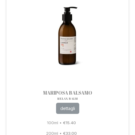
MARIPOSA BALSAMO
RELAX BALM
dettagli
100ml
•
€
15.40
200ml
•
€
33.00