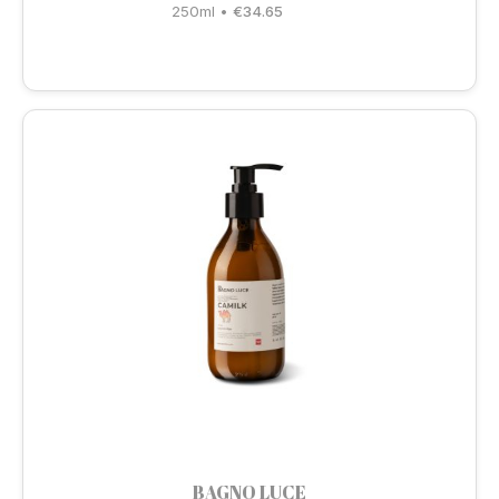
250ml
•
€
34.65
BAGNO LUCE