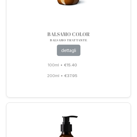
BALSAMO COLOR
BALSAMO TRATTANTE
dettagli
100ml
•
€
15.40
200ml
•
€
37.95