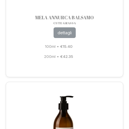
MELA ANNURCA BALSAMO
CUTE GRASSA
dettagli
100ml
•
€
15.40
200ml
•
€
42.35