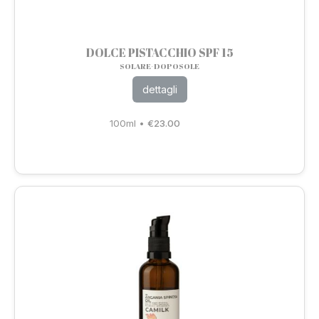
DOLCE PISTACCHIO SPF 15
SOLARE-DOPOSOLE
dettagli
100ml
•
€
23.00