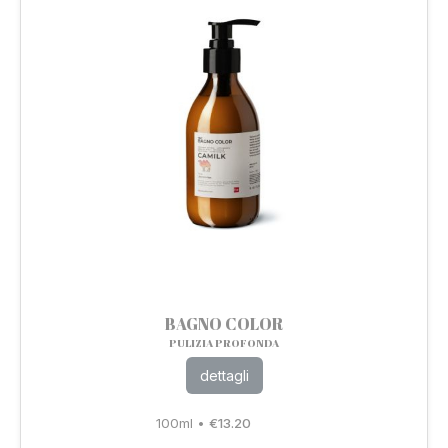
BAGNO COLOR
PULIZIA PROFONDA
dettagli
100ml
•
€
13.20