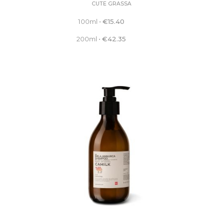
CUTE GRASSA
100ml
•
€
15.40
200ml
•
€
42.35