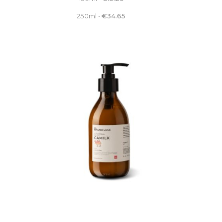
250ml
•
€
34.65