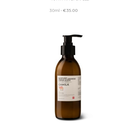
30ml
•
€
35.00