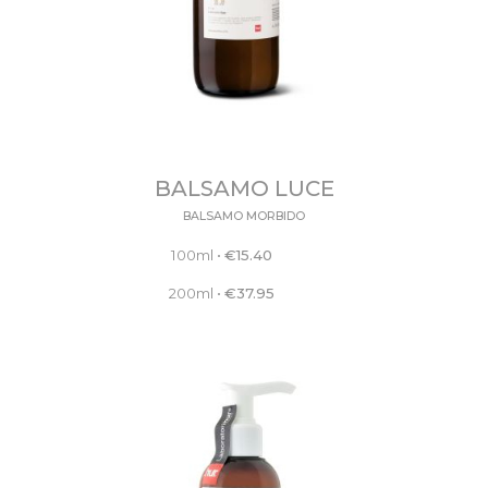
BALSAMO LUCE
BALSAMO MORBIDO
100ml
•
€
15.40
200ml
•
€
37.95