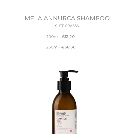
MELA ANNURCA SHAMPOO
CUTE GRASSA
100ml
•
€
13.20
250ml
•
€
38.50