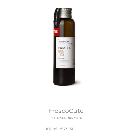
FrescoCute
CUTE SEBORROICA
100ml
•
€
29.50