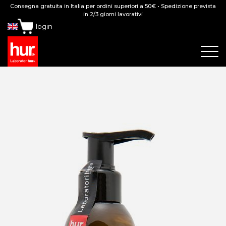
Consegna gratuita in Italia per ordini superiori a 50€ • Spedizione prevista
in 2/3 giorni lavorativi
login