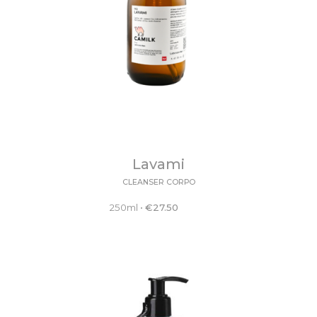
Lavami
CLEANSER CORPO
250ml
•
€
27.50