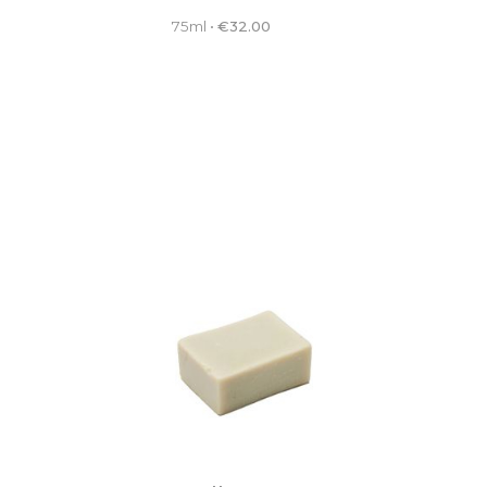
75ml
•
€
32.00