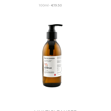
100ml
•
€
19.50