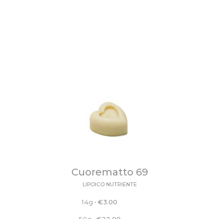
Cuorematto 69
LIPOICO NUTRIENTE
14g
•
€
3.00
50g
•
€
22.00