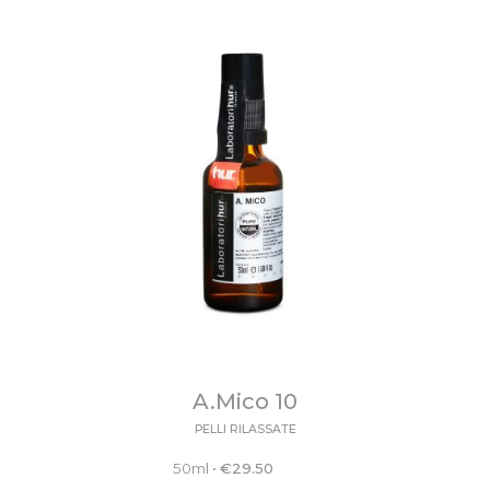
A.Mico 10
PELLI RILASSATE
50ml
•
€
29.50