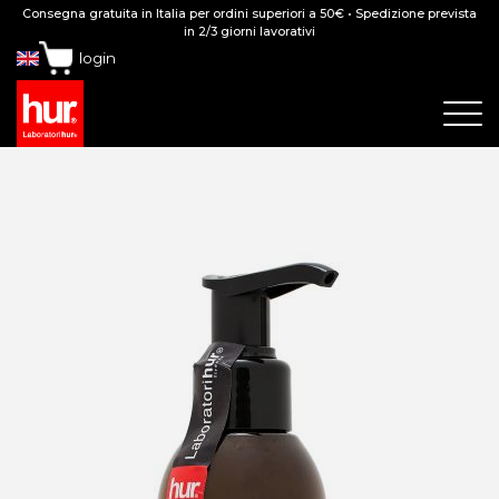
Consegna gratuita in Italia per ordini superiori a 50€ • Spedizione prevista
in 2/3 giorni lavorativi
login