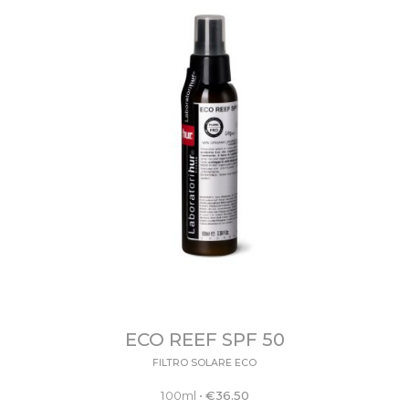
ECO REEF SPF 50
FILTRO SOLARE ECO
100ml
•
€
36.50