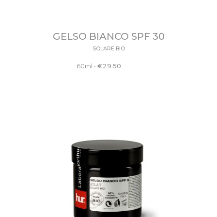
GELSO BIANCO SPF 30
SOLARE BIO
60ml
•
€
29.50