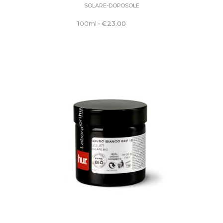
SOLARE-DOPOSOLE
100ml
•
€
23.00