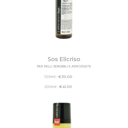
Sos Elicriso
PER PELLI SENSIBILI E ARROSSATE
100ml
•
€
30.00
200ml
•
€
41.00