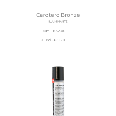
Carotero Bronze
ILLUMINANTE
100ml
•
€
32.00
200ml
•
€
51.20