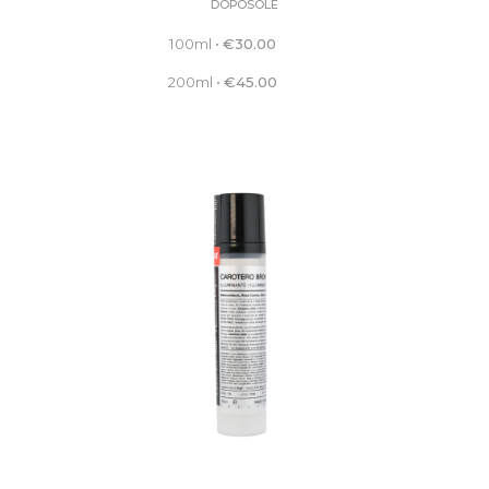
DOPOSOLE
100ml
•
€
30.00
200ml
•
€
45.00