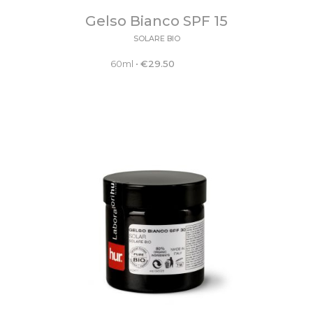
Gelso Bianco SPF 15
SOLARE BIO
60ml
•
€
29.50