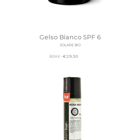
Gelso Bianco SPF 6
SOLARE BIO
60ml
•
€
29.50