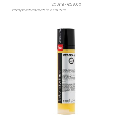
200ml
•
€
59.00
temporaneamente esaurito