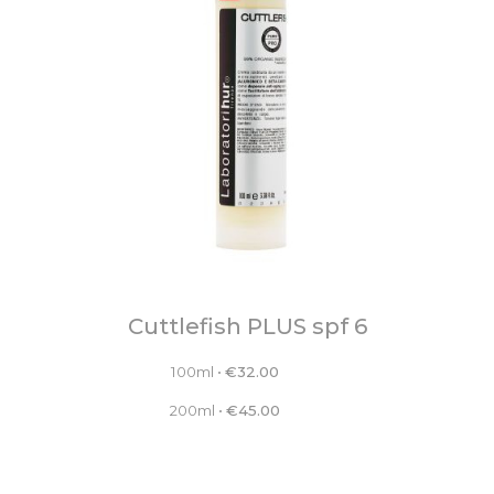
Cuttlefish PLUS spf 6
100ml
•
€
32.00
200ml
•
€
45.00