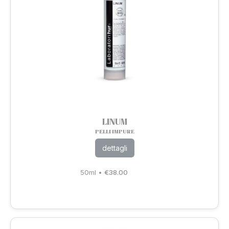
LINUM
PELLI IMPURE
dettagli
50ml
•
€
38.00