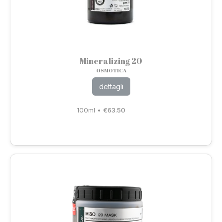
Mineralizing 20
OSMOTICA
dettagli
100ml
•
€
63.50