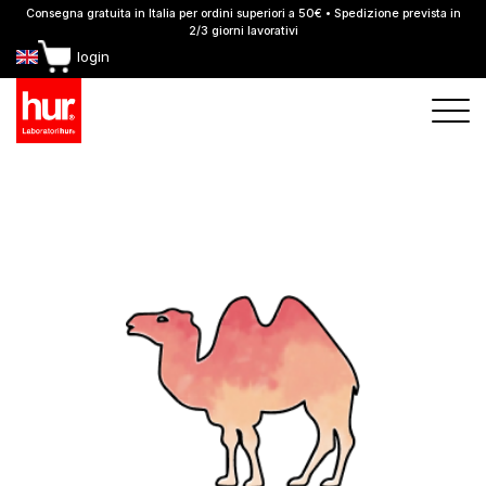
Consegna gratuita in Italia per ordini superiori a 50€ • Spedizione prevista in
2/3 giorni lavorativi
login