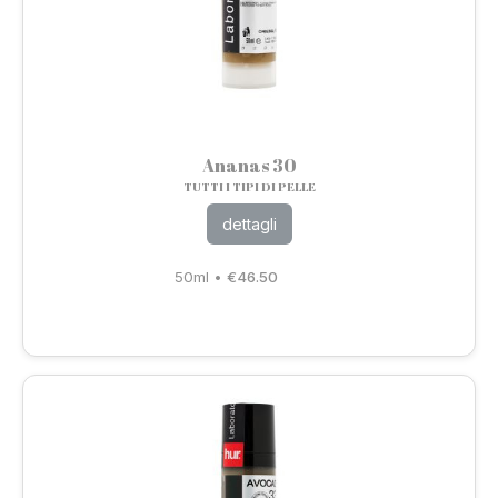
Ananas 30
TUTTI I TIPI DI PELLE
dettagli
50ml
•
€
46.50