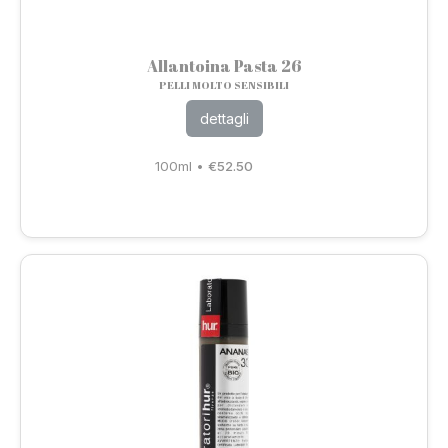
Allantoina Pasta 26
PELLI MOLTO SENSIBILI
dettagli
100ml
•
€
52.50