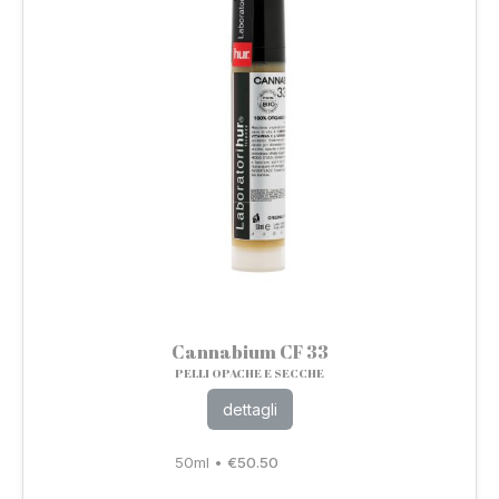
Cannabium CF 33
PELLI OPACHE E SECCHE
dettagli
50ml
•
€
50.50