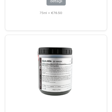
dettagli
75ml
•
€
76.50