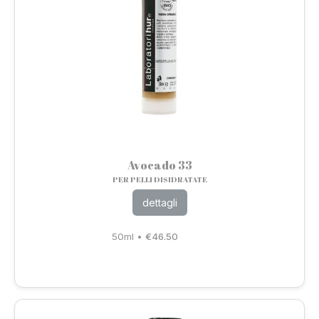
Avocado 33
PER PELLI DISIDRATATE
dettagli
50ml
•
€
46.50