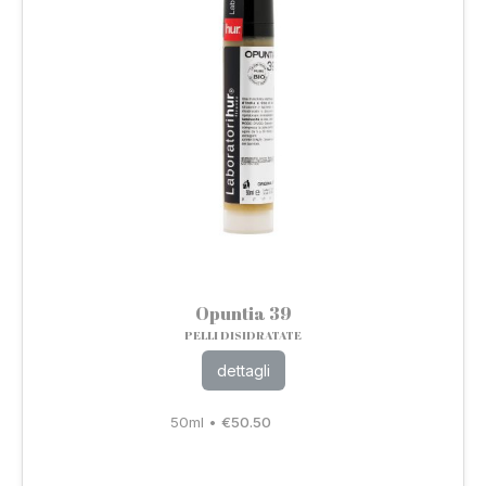
Opuntia 39
PELLI DISIDRATATE
dettagli
50ml
•
€
50.50