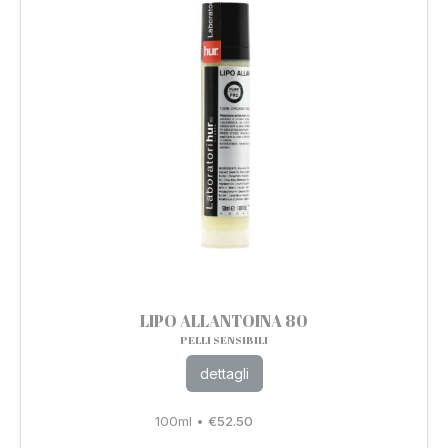
LIPO ALLANTOINA 80
PELLI SENSIBILI
dettagli
100ml
•
€
52.50