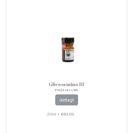
Glicosamino 81
PELLI SECCHE
dettagli
20ml
•
€
63.50