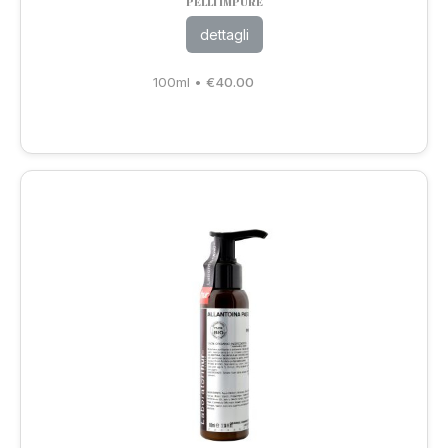
PELLI IMPURE
dettagli
100ml
•
€
40.00