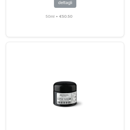
dettagli
50ml
•
€
50.50