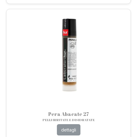
Pera Abacate 27
PELLI IRRITATE E DISIDRATATE
dettagli