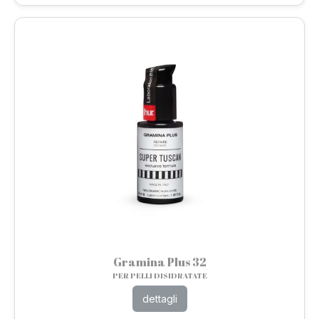
Gramina Plus 32
PER PELLI DISIDRATATE
dettagli