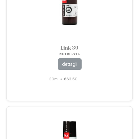
Link 39
NUTRIENTE
dettagli
30ml
•
€
63.50