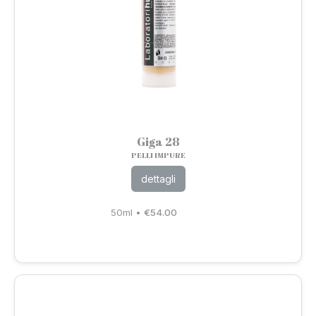
Giga 28
PELLI IMPURE
dettagli
50ml
•
€
54.00