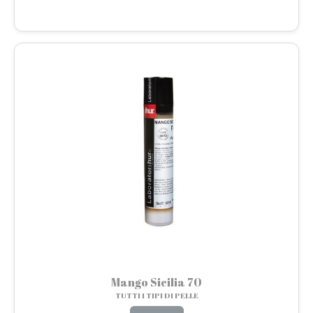
Mango Sicilia 70
TUTTI I TIPI DI PELLE