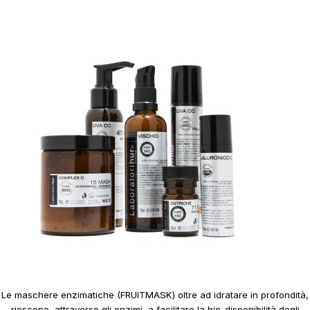
Le maschere enzimatiche (FRUITMASK) oltre ad idratare in profondità,
riescono, attraverso gli enzimi, a facilitare la bio-disponibilità degli