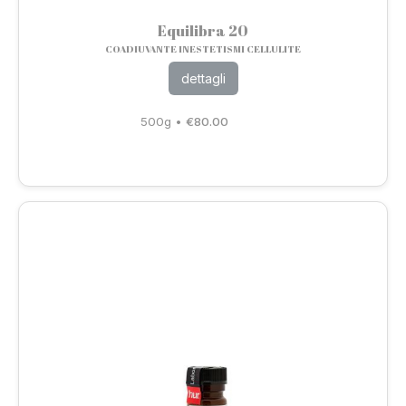
Equilibra 20
COADIUVANTE INESTETISMI CELLULITE
dettagli
500g
•
€
80.00