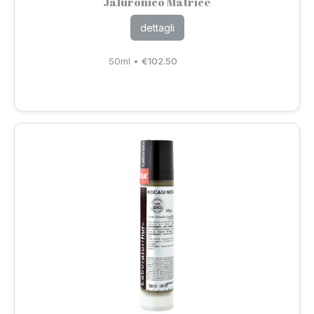
Jaluronico Matrice
dettagli
50ml
•
€
102.50