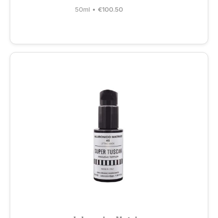
50ml
•
€
100.50