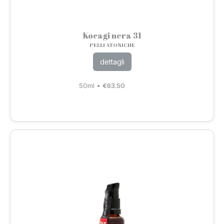
Kocagi nera 31
PELLI ATONICHE
dettagli
50ml
•
€
63.50