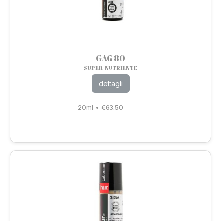
GAG 80
SUPER-NUTRIENTE
dettagli
20ml
•
€
63.50