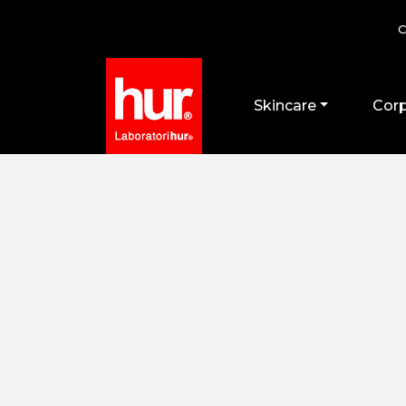
C
Skincare
Cor