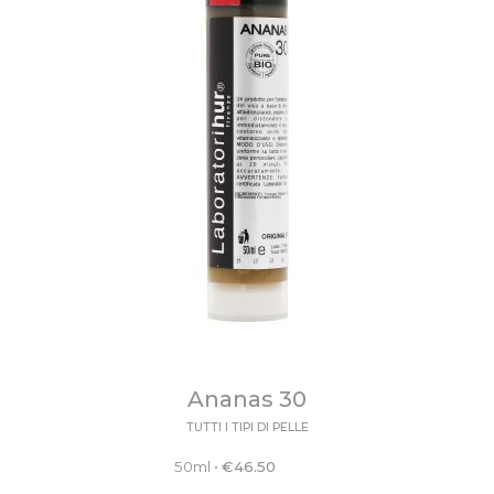
Ananas 30
TUTTI I TIPI DI PELLE
50ml
•
€
46.50