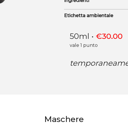
Ingredienti
Etichetta ambientale
50ml
•
€
30.00
vale 1 punto
temporaneamen
Maschere