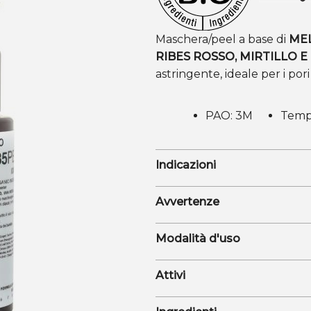
Maschera/peel a base di
MEL
RIBES ROSSO, MIRTILLO E
astringente, ideale per i pori di
PAO: 3M
Temp
Indicazioni
Avvertenze
Modalità d'uso
Attivi