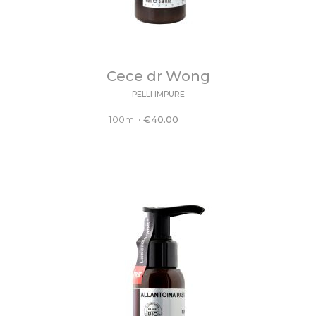
Cece dr Wong
PELLI IMPURE
100ml
•
€
40.00